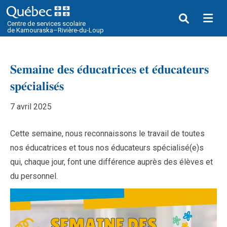
Me
Centre de services scolaire
de Kamouraska–Rivière-du-Loup
𝐒𝐞𝐦𝐚𝐢𝐧𝐞 𝐝𝐞𝐬 𝐞́𝐝𝐮𝐜𝐚𝐭𝐫𝐢𝐜𝐞𝐬 𝐞𝐭 𝐞́𝐝𝐮𝐜𝐚𝐭𝐞𝐮𝐫𝐬
𝐬𝐩𝐞́𝐜𝐢𝐚𝐥𝐢𝐬𝐞́𝐬
7 avril 2025
Cette semaine, nous reconnaissons le travail de toutes
nos éducatrices et tous nos éducateurs spécialisé(e)s
qui, chaque jour, font une différence auprès des élèves et
du personnel.