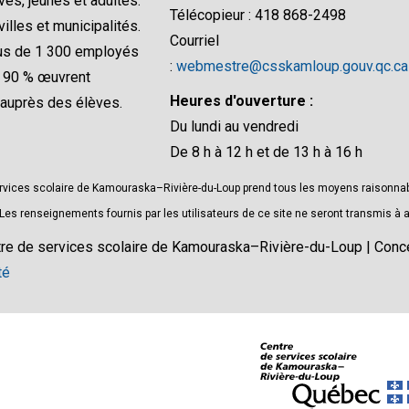
ves, jeunes et adultes.
Télécopieur : 418 868-2498
villes et municipalités.
Courriel
lus de 1 300 employés
:
webmestre@csskamloup.gouv.qc.ca
e 90 % œuvrent
Heures d'ouverture :
 auprès des élèves.
Du lundi au vendredi
De 8 h à 12 h et de 13 h à 16 h
rvices scolaire de Kamouraska–Rivière-du-Loup prend tous les moyens raisonnable
s renseignements fournis par les utilisateurs de ce site ne seront transmis à a
re de services scolaire de Kamouraska–Rivière-du-Loup | Con
té