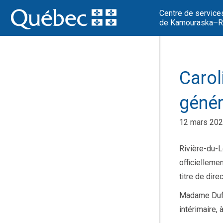
Centre de service
de Kamouraska–Ri
Carol
génér
12 mars 20
Rivière-du-L
officielleme
titre de dire
Madame Dufo
intérimaire, 