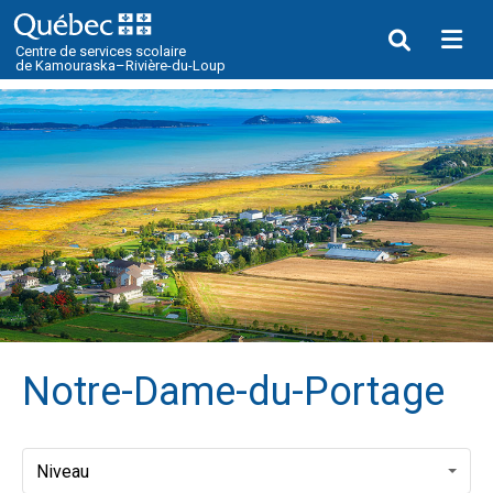
Me
Centre de services scolaire
de Kamouraska–Rivière-du-Loup
Notre-Dame-du-Portage
Niveau