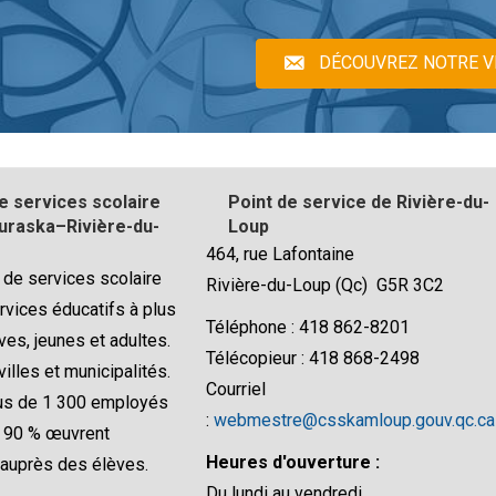
DÉCOUVREZ NOTRE V
e services scolaire
Point de service de Rivière-du-
raska–Rivière-du-
Loup
464, rue Lafontaine
 de services scolaire
Rivière-du-Loup (Qc) G5R 3C2
rvices éducatifs à plus
Téléphone : 418 862-8201
ves, jeunes et adultes.
Télécopieur : 418 868-2498
villes et municipalités.
Courriel
lus de 1 300 employés
:
webmestre@csskamloup.gouv.qc.ca
e 90 % œuvrent
Heures d'ouverture :
 auprès des élèves.
Du lundi au vendredi