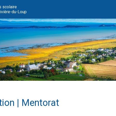
s scolaire
vière-du-Loup
ion | Mentorat