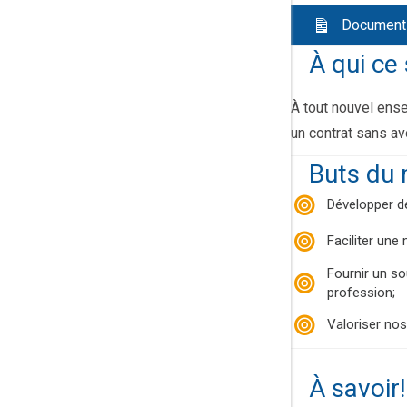
Document r
À qui ce 
À tout nouvel ense
un contrat sans av
Buts du 
Développer de
Faciliter une 
Fournir un so
profession;
Valoriser no
À savoir!