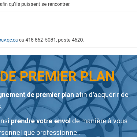
fin qu'ils puissent se rencontrer.
uv.qc.ca
ou 418 862-5081, poste 4620.
DE PREMIER PLAN
nement de premier plan
afin d’acquérir de
s
.
insi
prendre votre envol
de manière à vous
ersonnel que professionnel.