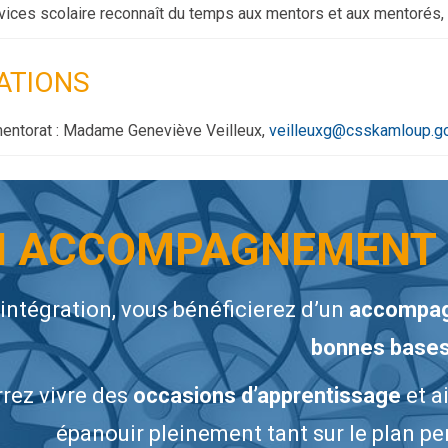
vices scolaire reconnaît du temps aux mentors et aux mentorés, a
ATIONS
entorat : Madame Geneviève Veilleux,
veilleuxg@csskamloup.go
 ACCOMPAGNEMENT 
 intégration, vous bénéficierez d’un
accompag
bonnes base
rez vivre des
occasions d’apprentissage
et a
épanouir pleinement tant sur le plan p