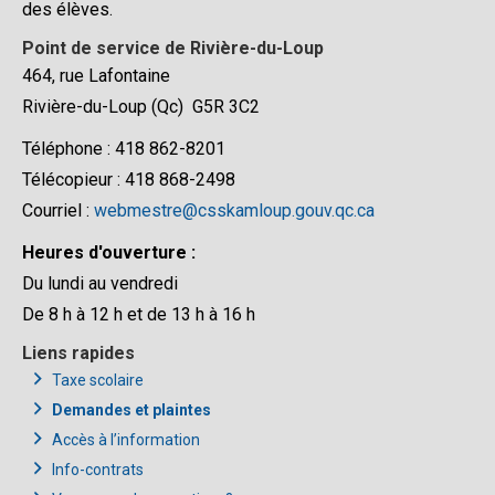
Heures d'ouverture :
Du lundi au vendredi
De 8 h à 12 h et de 13 h à 16 h
Liens rapides
Taxe scolaire
Demandes et plaintes
Accès à l’information
Info-contrats
Vous avez des questions?
Suivez-nous
Le Centre de services scolaire de Kamouraska–Rivière-du-Loup prend
tous les moyens raisonnables afin de protéger les renseignements
confidentiels qui lui sont communiqués. Les renseignements fournis par
les utilisateurs de ce site ne seront transmis à aucun tiers sans leur
approbation.