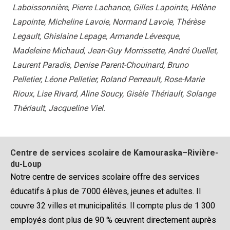
Centre de services scolaire de Kamouraska–Rivière-
du-Loup
Notre centre de services scolaire offre des services
éducatifs à plus de 7 000 élèves, jeunes et adultes. Il
couvre 32 villes et municipalités. Il compte plus de 1 300
employés dont plus de 90 % œuvrent directement auprès
des élèves.
Point de service de Rivière-du-Loup
464, rue Lafontaine
Rivière-du-Loup (Qc) G5R 3C2
Téléphone : 418 862-8201
Télécopieur : 418 868-2498
Courriel :
webmestre@csskamloup.gouv.qc.ca