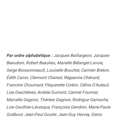
Beaudoin, Robert Beaulieu, Marielle Bélanger-Lavoie,
Serge Boissonneault, Louiselle Boucher, Carmen Breton,
Édith Caron, Clermont Charest, Régeanne Chénard,
Francine Chouinard, Pâquerette Corbin, Céline D’Auteuil,
Lise Deschênes, Andrée Dumont, Carmel Fournier,
Marcelle Gagnon, Thérèse Gagnon, Rodrigue Gamache,
Lise Gauthier-Lévesque, Françoise Gendron, Marie-Paule
Godbout, Jean-Paul Goulet, Jean-Guy Harvey, Denis
Laboissonnière, Pierre Lachance, Gilles Lapointe, Hélène
Lapointe, Micheline Lavoie, Normand Lavoie, Thérèse
Legault, Ghislaine Lepage, Armande Lévesque,
Madeleine Michaud, Jean-Guy Morrissette, André Ouellet,
Laurent Paradis, Denise Parent-Chouinard, Bruno
Pelletier, Léone Pelletier, Roland Perreault, Rose-Marie
Rioux, Lise Rivard, Aline Soucy, Gisèle Thériault, Solange
Thériault, Jacqueline Viel.