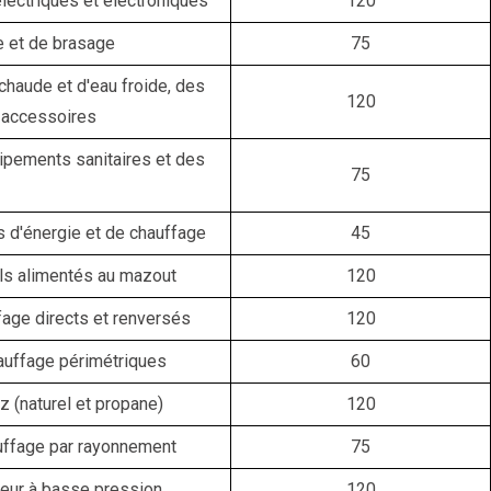
lectriques et électroniques
120
e et de brasage
75
chaude et d'eau froide, des
120
 accessoires
quipements sanitaires et des
75
ns d'énergie et de chauffage
45
eils alimentés au mazout
120
fage directs et renversés
120
hauffage périmétriques
60
 (naturel et propane)
120
auffage par rayonnement
75
peur à basse pression
120