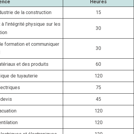
ence
Heures
ustrie de la construction
15
t à l'intégrité physique sur les
30
tion
 de formation et communiquer
30
l
ériaux et des produits
60
que de tuyauterie
120
lectriques
75
 devis
45
acuation
120
ntilation
120