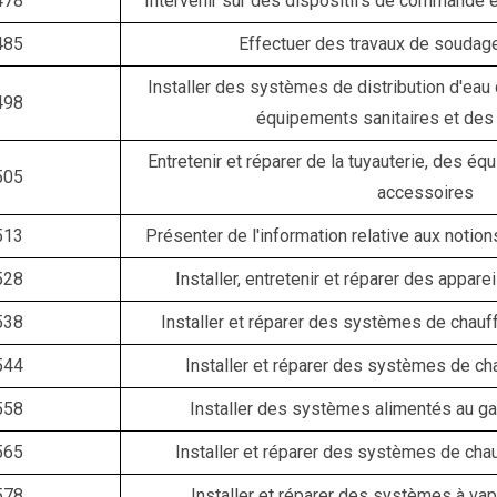
478
Intervenir sur des dispositifs de commande é
485
Effectuer des travaux de soudag
Installer des systèmes de distribution d'eau 
498
équipements sanitaires et des
Entretenir et réparer de la tuyauterie, des é
505
accessoires
513
Présenter de l'information relative aux notio
528
Installer, entretenir et réparer des appar
538
Installer et réparer des systèmes de chauf
544
Installer et réparer des systèmes de c
558
Installer des systèmes alimentés au gaz
565
Installer et réparer des systèmes de ch
578
Installer et réparer des systèmes à va