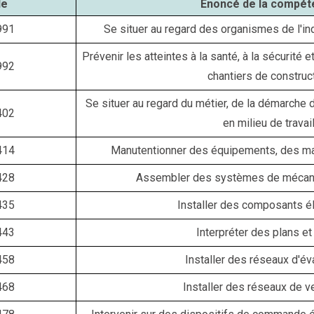
de
Énoncé de la compét
991
Se situer au regard des organismes de l'ind
Prévenir les atteintes à la santé, à la sécurité e
992
chantiers de construc
Se situer au regard du métier, de la démarche
402
en milieu de travai
414
Manutentionner des équipements, des mat
428
Assembler des systèmes de mécani
435
Installer des composants é
443
Interpréter des plans et
458
Installer des réseaux d'év
468
Installer des réseaux de ve