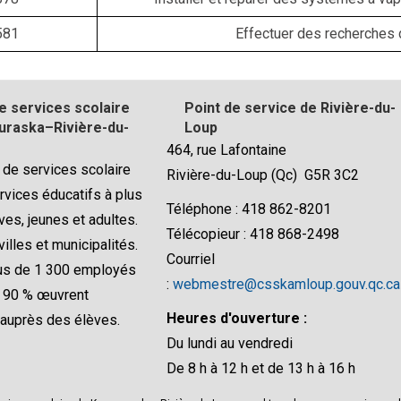
581
Effectuer des recherches 
e services scolaire
Point de service de Rivière-du-
raska–Rivière-du-
Loup
464, rue Lafontaine
 de services scolaire
Rivière-du-Loup (Qc) G5R 3C2
rvices éducatifs à plus
Téléphone : 418 862-8201
ves, jeunes et adultes.
Télécopieur : 418 868-2498
villes et municipalités.
Courriel
lus de 1 300 employés
:
webmestre@csskamloup.gouv.qc.ca
e 90 % œuvrent
Heures d'ouverture :
 auprès des élèves.
Du lundi au vendredi
De 8 h à 12 h et de 13 h à 16 h