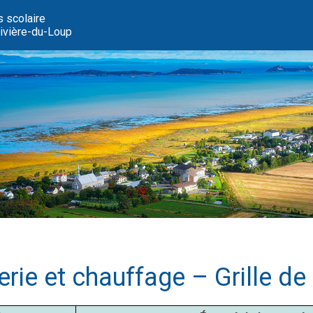
s scolaire
vière-du-Loup
rie et chauffage – Grille de