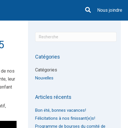
Nous joindre
5
Catégories
Catégories
l de nos
Nouvelles
te, leur
 enfant
Articles récents
tif,
Bon été, bonnes vacances!
Félicitations à nos finissant(e)s!
Programme de bourses du comité de