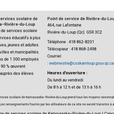
ervices scolaire de
Point de service de Rivière-du-Lo
–Rivière-du-Loup
464, rue Lafontaine
 de services scolaire
Rivière-du-Loup (Qc) G5R 3C2
rvices éducatifs à plus
Téléphone : 418 862-8201
ves, jeunes et adultes.
Télécopieur : 418 868-2498
villes et municipalités.
Courriel
lus de 1 300 employés
:
webmestre@csskamloup.gouv.qc.ca
e 90 % œuvrent
Heures d'ouverture :
 auprès des élèves.
Du lundi au vendredi
De 8 h à 12 h et de 13 h à 16 h
rvices scolaire de Kamouraska–Rivière-du-Loup prend tous les moyens raisonnable
s renseignements fournis par les utilisateurs de ce site ne seront transmis à a
re de services scolaire de Kamouraska–Rivière-du-Loup | Con