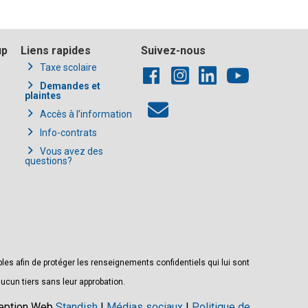
up
Liens rapides
Suivez-nous
Taxe scolaire
Demandes et
plaintes
Accès à l’information
Info-contrats
Vous avez des
questions?
s afin de protéger les renseignements confidentiels qui lui sont
ucun tiers sans leur approbation.
ception Web
Standish
|
Médias sociaux
|
Politique de