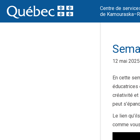
Centre de service
de Kamouraska–Ri
Semai
12 mai 2025
En cette sem
éducatrices 
créativité e
peut s’épano
Le lien qu’il
comme vous l