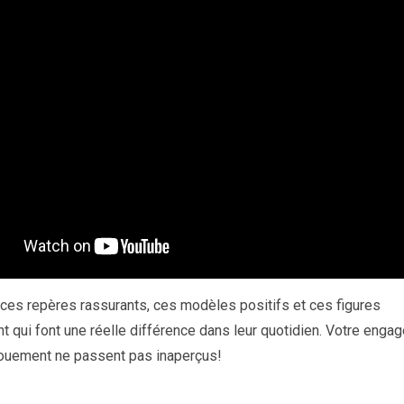
 ces repères rassurants, ces modèles positifs et ces figures
t qui font une réelle différence dans leur quotidien. Votre enga
vouement ne passent pas inaperçus!