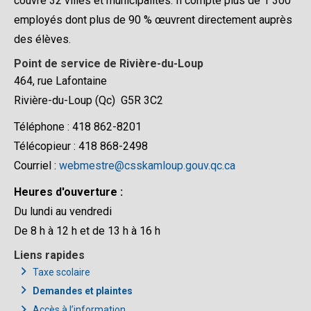
couvre 32 villes et municipalités. Il compte plus de 1 300
employés dont plus de 90 % œuvrent directement auprès
des élèves.
Point de service de Rivière-du-Loup
464, rue Lafontaine
Rivière-du-Loup (Qc) G5R 3C2
Téléphone : 418 862-8201
Télécopieur : 418 868-2498
Courriel :
webmestre@csskamloup.gouv.qc.ca
Heures d'ouverture :
Du lundi au vendredi
De 8 h à 12 h et de 13 h à 16 h
Liens rapides
Taxe scolaire
Demandes et plaintes
Accès à l’information