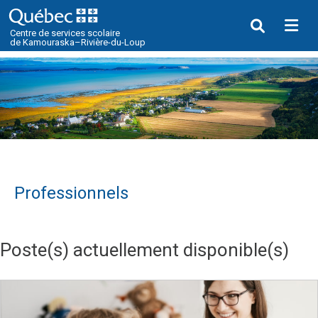
Me
Centre de services scolaire
de Kamouraska–Rivière-du-Loup
Professionnels
Poste(s) actuellement disponible(s)