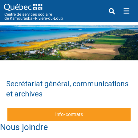
Me
Centre de services scolaire
de Kamouraska–Rivière-du-Loup
Secrétariat général, communications
et archives
Info-contrats
Nous joindre