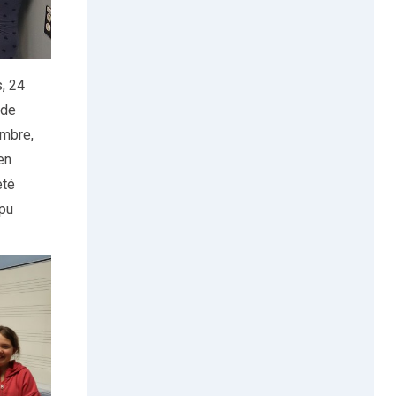
s, 24
 de
embre,
en
été
 pu