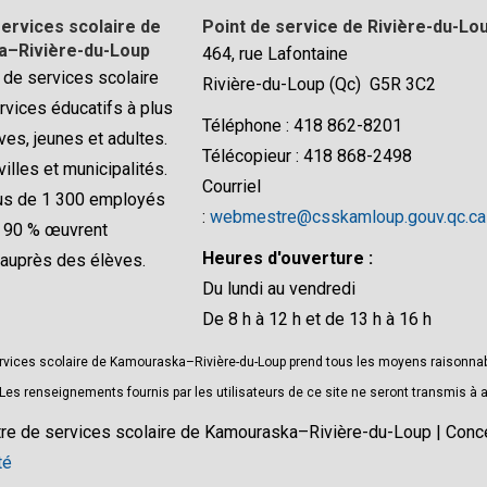
ervices scolaire de
Point de service de Rivière-du-Lo
–Rivière-du-Loup
464, rue Lafontaine
 de services scolaire
Rivière-du-Loup (Qc) G5R 3C2
rvices éducatifs à plus
Téléphone : 418 862-8201
ves, jeunes et adultes.
Télécopieur : 418 868-2498
villes et municipalités.
Courriel
lus de 1 300 employés
:
webmestre@csskamloup.gouv.qc.ca
e 90 % œuvrent
Heures d'ouverture :
 auprès des élèves.
Du lundi au vendredi
De 8 h à 12 h et de 13 h à 16 h
rvices scolaire de Kamouraska–Rivière-du-Loup prend tous les moyens raisonnable
s renseignements fournis par les utilisateurs de ce site ne seront transmis à a
re de services scolaire de Kamouraska–Rivière-du-Loup | Con
té