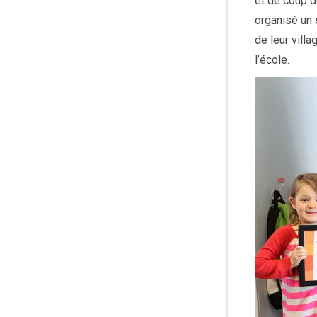
et de coup d
organisé un 
de leur vill
l’école.