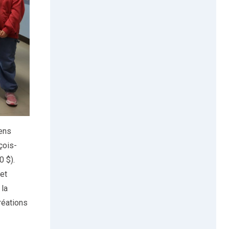
iens
çois-
0 $).
et
 la
réations