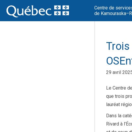
Centre de service
de Kamouraska–Ri
Trois
OSEnt
29 avril 202
Le Centre de
que trois pro
lauréat régi
Dans la caté
Rivard à l’É