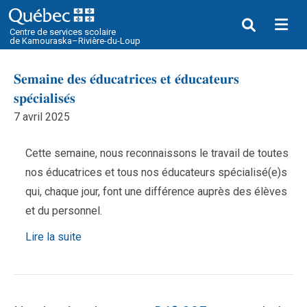
Me
Centre de services scolaire
de Kamouraska–Rivière-du-Loup
𝐒𝐞𝐦𝐚𝐢𝐧𝐞 𝐝𝐞𝐬 𝐞́𝐝𝐮𝐜𝐚𝐭𝐫𝐢𝐜𝐞𝐬 𝐞𝐭 𝐞́𝐝𝐮𝐜𝐚𝐭𝐞𝐮𝐫𝐬
𝐬𝐩𝐞́𝐜𝐢𝐚𝐥𝐢𝐬𝐞́𝐬
7 avril 2025
Cette semaine, nous reconnaissons le travail de toutes
nos éducatrices et tous nos éducateurs spécialisé(e)s
qui, chaque jour, font une différence auprès des élèves
et du personnel.
Lire la suite